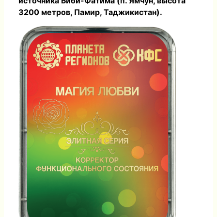
источника Биби-Фатима (п. Ямчун, высота
3200 метров, Памир, Таджикистан).