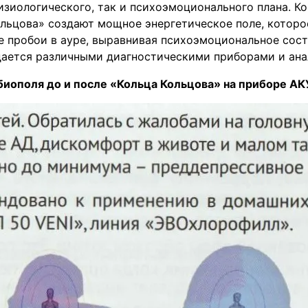
иологического, так и психоэмоционального плана. Ког
ольцова» создают мощное энергетическое поле, которо
е пробои в ауре, выравнивая психоэмоциональное сос
дается различными диагностическими приборами и ана
биополя до и после «Кольца Кольцова» на приборе А