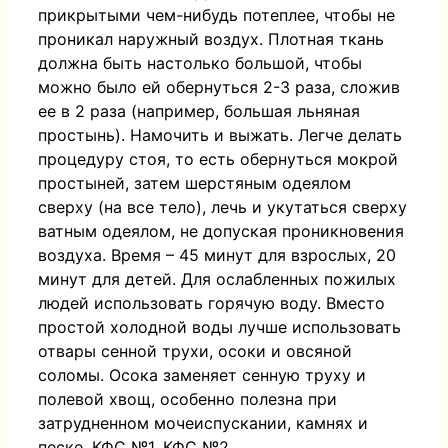
прикрытыми чем-нибудь потеплее, чтобы не
проникал наружный воздух. Плотная ткань
должна быть настолько большой, чтобы
можно было ей обернуться 2-3 раза, сложив
ее в 2 раза (например, большая льняная
простынь). Намочить и выжать. Легче делать
процедуру стоя, то есть обернуться мокрой
простыней, затем шерстяным одеялом
сверху (на все тело), лечь и укутаться сверху
ватным одеялом, не допуская проникновения
воздуха. Время – 45 минут для взрослых, 20
минут для детей. Для ослабленных пожилых
людей использовать горячую воду. Вместо
простой холодной воды лучше использовать
отвары сенной трухи, осоки и овсяной
соломы. Осока заменяет сенную труху и
полевой хвощ, особенно полезна при
затрудненном мочеиспускании, камнях и
песке. КФС №1, КФС №2.