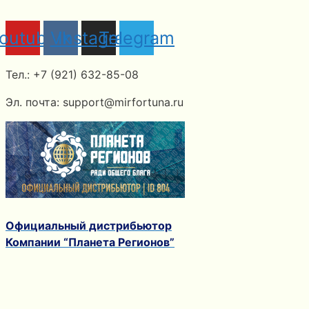
outube
Vk
Instagram
Telegram
Тел.: +7 (921) 632-85-08
Эл. почта: support@mirfortuna.ru
Официальный дистрибьютор
Компании “Планета Регионов”