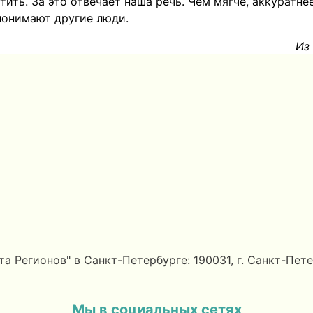
ить. За это отвечает наша речь. Чем мягче, аккуратне
понимают другие люди.
Из
егионов" в Санкт-Петербурге: 190031, г. Санкт-Петерб
Мы в социальных сетях