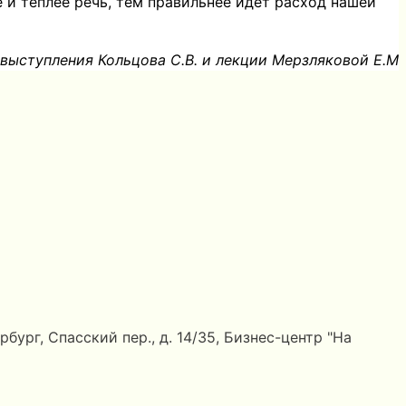
е и теплее речь, тем правильнее идет расход нашей
 выступления Кольцова С.В. и лекции Мерзляковой Е.М
ург, Спасский пер., д. 14/35, Бизнес-центр "На