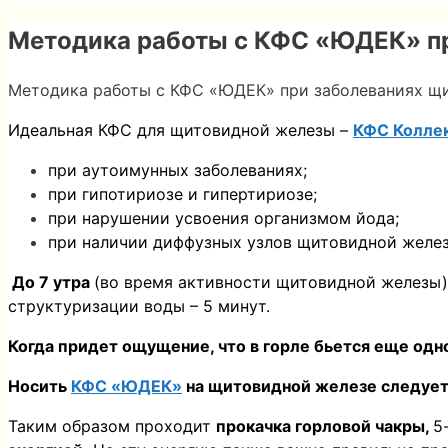
Методика работы с КФС «ЮДЕК» п
Методика работы с КФС «ЮДЕК» при заболеваниях щ
Идеальная КФС для щитовидной железы –
КФС Колле
при аутоимунных заболеваниях;
при гипотириозе и гипертириозе;
при нарушении усвоения организмом йода;
при наличии диффузных узлов щитовидной желез
До 7 утра
(во время активности щитовидной железы)
структуризации воды – 5 минут.
Когда придет ощущение, что в горле бьется еще одно
Носить
КФС «ЮДЕК»
на щитовидной железе следует 
Таким образом проходит
прокачка горловой чакры,
5